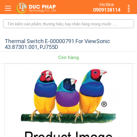
Hotline
0909138114
Thermal Switch E-00000791 For ViewSonic
43.87301.001, PJ755D
Còn hàng