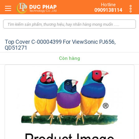
Hotline
0909138114
Top Cover C-00004399 For ViewSonic PJ656,
QD51271
Còn hàng