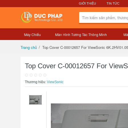
GIỚI THIỆU
TIN TỨC
Máy Chiếu
Màn Hình Tương Tác Thông Minh
Mà
Tổng quan sản phẩm
Top Cover C-00012657 For ViewSonic 6K.2HV01.0
Trang chủ
Top Cover C-00012657 For View
Thương hiệu:
ViewSonic