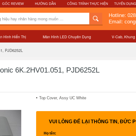
GÓC REVIEW
HƯỚNG DẪN
CÔNG TRÌNH THỰC HIỆN
TUYỂN DỤN
Hotline:
028
Email: con
n Hình Hiển Thị
Màn Hình LED Chuyên Dụng
V-Cab, Khung
Mô tả sản phẩm
51, PJD6252L
Sonic 6K.2HV01.051, PJD6252L
Top Cover, Assy UC White
VUI LÒNG ĐỂ LẠI THÔNG TIN, ĐỨC 
Họ tên: