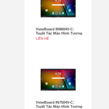
ViewBoard IN8604V-C:
Tuyệt Tác Màn Hình Tương
Tác 86", Tích hợp camera
LIÊN HỆ
4K độ phân giải 50MP, NFC
ViewBoard IN7504V-C:
Tuyệt Tác Màn Hình Tương