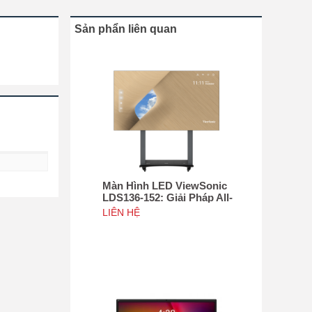
Sản phẩn liên quan
Màn Hình LED ViewSonic
LDS136-152: Giải Pháp All-
in-One Di Động Hàng Đầu
LIÊN HỆ