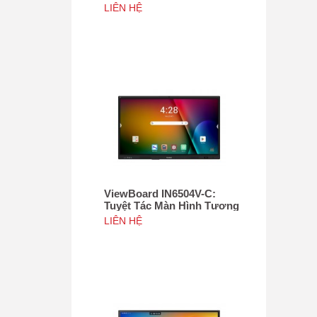
Tác 75", Tích hợp camera
LIÊN HỆ
4K độ phân giải 50MP, NFC
ViewBoard IN6504V-C:
Tuyệt Tác Màn Hình Tương
Tác 65inch, Tích hợp
LIÊN HỆ
camera 4K độ phân giải
50MP, NFC