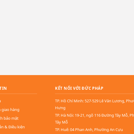
TIN
KẾT NỐI VỚI ĐỨC PHÁP
u
TP. Hồ Chí Minh: 527-529 Lê Văn Lương, Ph
Hưng
n giao hàng
TP. Hà Nội: 19-21, ngõ 116 Đường Tây Mỗ, 
ch bảo mật
Tây Mỗ
ản & Điều kiện
TP. Huế: 04 Phan Anh, Phường An Cựu