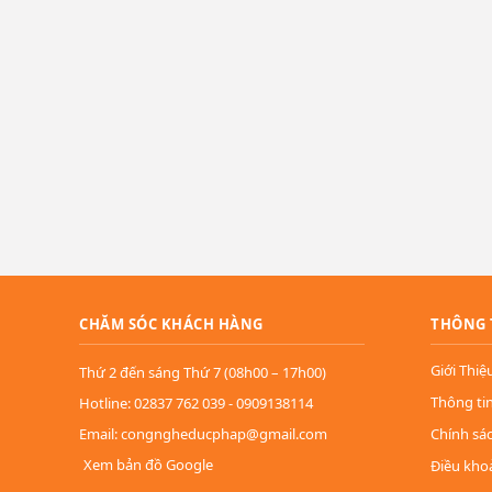
CHĂM SÓC KHÁCH HÀNG
THÔNG 
Giới Thiệ
Thứ 2 đến sáng Thứ 7 (08h00 – 17h00)
Thông ti
Hotline: 02837 762 039 - 0909138114
Email: congngheducphap@gmail.com
Chính sá
Xem bản đồ Google
Điều kho