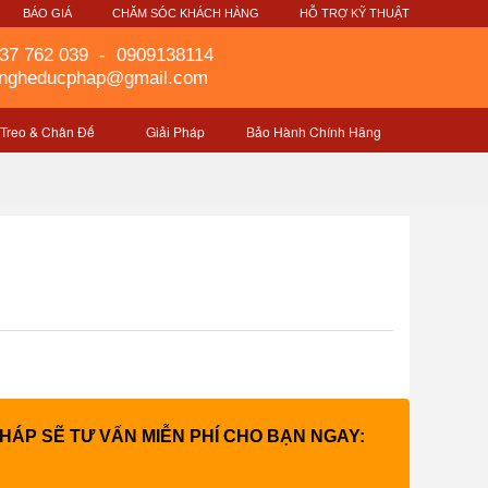
G
BÁO GIÁ
CHĂM SÓC KHÁCH HÀNG
HỖ TRỢ KỸ THUẬT
37 762 039
-
0909138114
gngheducphap@gmail.com
 Treo & Chân Đế
Giải Pháp
Bảo Hành Chính Hãng
PHÁP SẼ TƯ VẤN MIỄN PHÍ CHO BẠN NGAY: