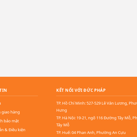
TIN
KẾT NỐI VỚI ĐỨC PHÁP
u
TP. Hồ Chí Minh: 527-529 Lê Văn Lương, Ph
Hưng
n giao hàng
TP. Hà Nội: 19-21, ngõ 116 Đường Tây Mỗ, 
ch bảo mật
Tây Mỗ
ản & Điều kiện
TP. Huế: 04 Phan Anh, Phường An Cựu