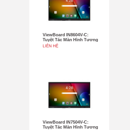
ViewBoard IN8604V-C:
Tuyệt Tác Màn Hình Tương
Tác 86", Tích hợp camera
LIÊN HỆ
4K độ phân giải 50MP, NFC
ViewBoard IN7504V-C:
Tuyệt Tác Màn Hình Tương