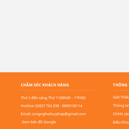
CHĂM SÓC KHÁCH HÀNG
THÔNG 
Giới Thiệ
Thứ 2 đến sáng Thứ 7 (08h00 – 17h00)
Thông ti
Hotline: 02837 762 039 - 0909138114
Email: congngheducphap@gmail.com
Chính sá
Xem bản đồ Google
Điều kho