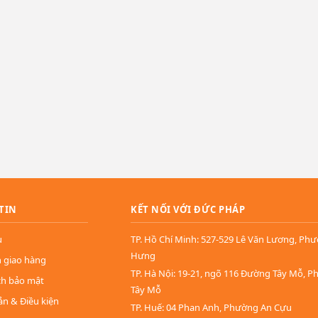
TIN
KẾT NỐI VỚI ĐỨC PHÁP
u
TP. Hồ Chí Minh: 527-529 Lê Văn Lương, Ph
Hưng
n giao hàng
TP. Hà Nội: 19-21, ngõ 116 Đường Tây Mỗ, 
ch bảo mật
Tây Mỗ
ản & Điều kiện
TP. Huế: 04 Phan Anh, Phường An Cựu