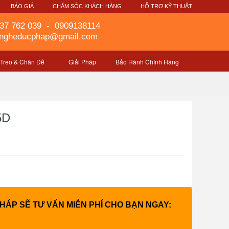
G
BÁO GIÁ
CHĂM SÓC KHÁCH HÀNG
HỖ TRỢ KỸ THUẬT
37 762 039
-
0909138114
gngheducphap@gmail.com
 Treo & Chân Đế
Giải Pháp
Bảo Hành Chính Hãng
5D
PHÁP SẼ TƯ VẤN MIỄN PHÍ CHO BẠN NGAY: