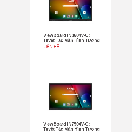
ViewBoard IN8604V-C:
Tuyệt Tác Màn Hình Tương
Tác 86", Tích hợp camera
LIÊN HỆ
4K độ phân giải 50MP, NFC
ViewBoard IN7504V-C:
Tuyệt Tác Màn Hình Tương