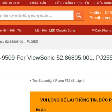
GÓC REVIEW
HƯỚNG DẪN
CÔNG TRÌNH THỰC HIỆN
TUYỂN DỤN
Hotline:
028
Email: con
n Hình Hiển Thị
Màn Hình LED Chuyên Dụng
V-Cab, Khung
Mô tả sản phẩm
nic 52.86805.001, PJ255D
-9509 For ViewSonic 52.86805.001, PJ25
Top Steamtight Poron-F12 (Straight)
VUI LÒNG ĐỂ LẠI THÔNG TIN, ĐỨC 
Họ tên: