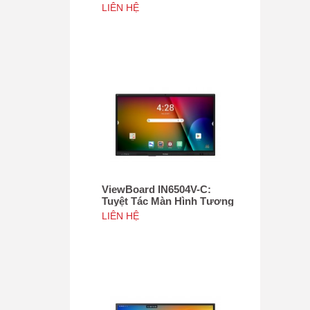
Tác 75", Tích hợp camera
LIÊN HỆ
4K độ phân giải 50MP, NFC
ViewBoard IN6504V-C:
Tuyệt Tác Màn Hình Tương
Tác 65inch, Tích hợp
LIÊN HỆ
camera 4K độ phân giải
50MP, NFC