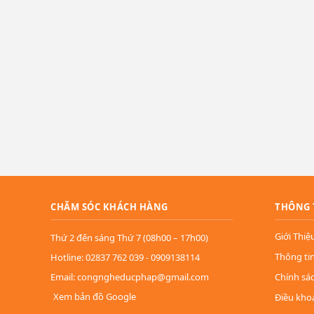
CHĂM SÓC KHÁCH HÀNG
THÔNG 
Giới Thiệ
Thứ 2 đến sáng Thứ 7 (08h00 – 17h00)
Thông ti
Hotline: 02837 762 039 - 0909138114
Email: congngheducphap@gmail.com
Chính sá
Xem bản đồ Google
Điều kho