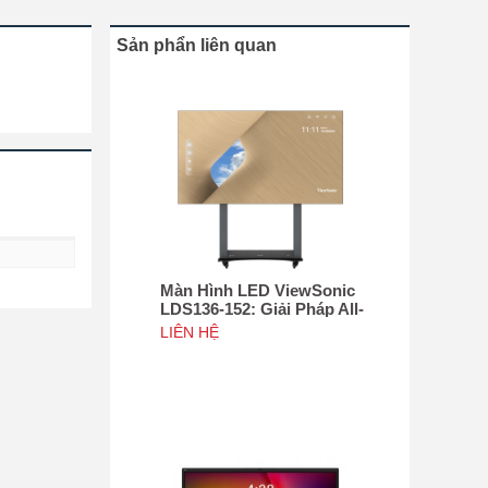
Sản phẩn liên quan
Màn Hình LED ViewSonic
LDS136-152: Giải Pháp All-
in-One Di Động Hàng Đầu
LIÊN HỆ