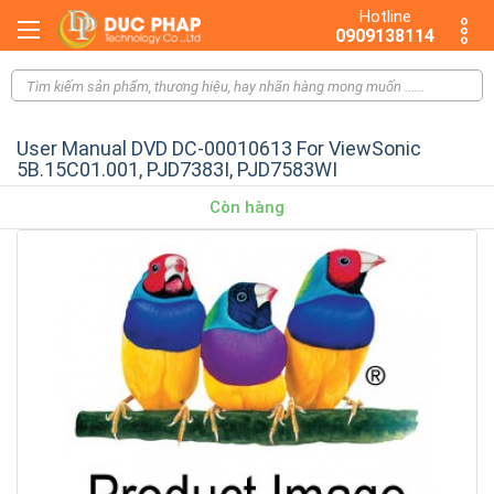
Hotline
0909138114
User Manual DVD DC-00010613 For ViewSonic
5B.15C01.001, PJD7383I, PJD7583WI
Còn hàng