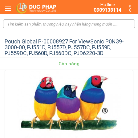
Hotline
0909138114
Pouch Global P-00008927 For ViewSonic P0N39-
3000-00, PJ551D, PJ557D, PJ557DC, PJ559D,
PJ559DC, PJ560D, PJ560DC, PJD6220-3D
Còn hàng