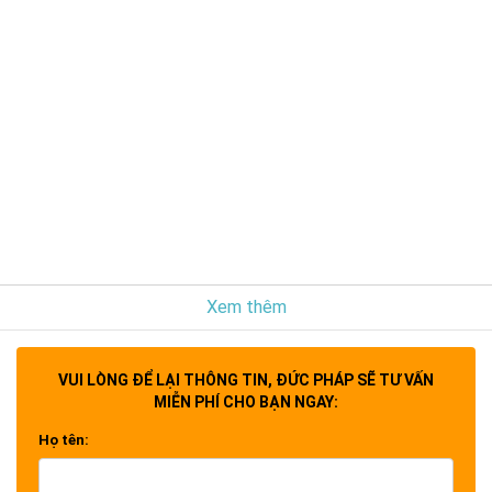
Xem thêm
VUI LÒNG ĐỂ LẠI THÔNG TIN, ĐỨC PHÁP SẼ TƯ VẤN
MIỄN PHÍ CHO BẠN NGAY:
Họ tên: