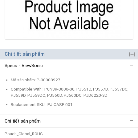
Chi tiết sản phẩm
Specs - ViewSonic
Mã sản phẩm: P-00008927
Compatible With : P0N39-3000-00, PJ551D, PJ557D, PJ557DC,
PJ559D, PJ559DC, PJ560D, PJ560DC, PJD6220-3D
Replacement SKU : PJ-CASE-001
Chi tiết sản phẩm
Pouch_Global_ROHS