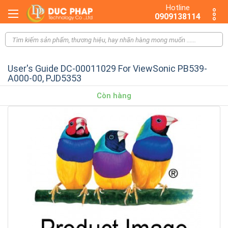
Hotline
0909138114
User's Guide DC-00011029 For ViewSonic PB539-
A000-00, PJD5353
Còn hàng