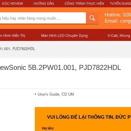
GÓC REVIEW
HƯỚNG DẪN
CÔNG TRÌNH THỰC HIỆN
TUYỂN DỤN
Hotline:
028
Email: con
n Hình Hiển Thị
Màn Hình LED Chuyên Dụng
V-Cab, Khung
Mô tả sản phẩm
01.001, PJD7822HDL
ViewSonic 5B.2PW01.001, PJD7822HDL
User's Guide, CD UM
VUI LÒNG ĐỂ LẠI THÔNG TIN, ĐỨC 
Họ tên: