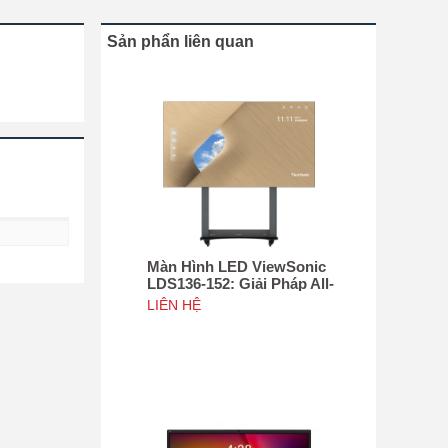
Sản phẩn liên quan
Màn Hình LED ViewSonic
LDS136-152: Giải Pháp All-
in-One Di Động Hàng Đầu
LIÊN HỆ