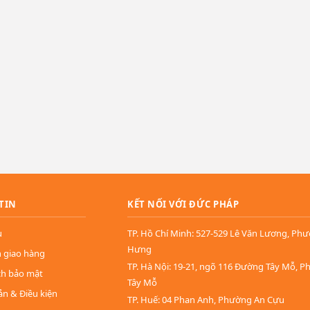
TIN
KẾT NỐI VỚI ĐỨC PHÁP
u
TP. Hồ Chí Minh: 527-529 Lê Văn Lương, Ph
Hưng
n giao hàng
TP. Hà Nội: 19-21, ngõ 116 Đường Tây Mỗ, 
ch bảo mật
Tây Mỗ
ản & Điều kiện
TP. Huế: 04 Phan Anh, Phường An Cựu