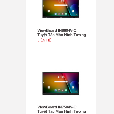
ViewBoard IN8604V-C:
Tuyệt Tác Màn Hình Tương
Tác 86", Tích hợp camera
LIÊN HỆ
4K độ phân giải 50MP, NFC
ViewBoard IN7504V-C:
Tuyệt Tác Màn Hình Tương