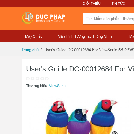
GIỚI THIỆU
TIN TỨC
Máy Chiếu
Màn Hình Tương Tác Thông Minh
Mà
Tổng quan sản phẩm
User's Guide DC-00012684 For ViewSonic 5B.2PW
Trang chủ
User's Guide DC-00012684 For 
Thương hiệu:
ViewSonic