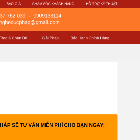
G
BÁO GIÁ
CHĂM SÓC KHÁCH HÀNG
HỖ TRỢ KỸ THUẬT
37 762 039
-
0909138114
gngheducphap@gmail.com
 Treo & Chân Đế
Giải Pháp
Bảo Hành Chính Hãng
PHÁP SẼ TƯ VẤN MIỄN PHÍ CHO BẠN NGAY: