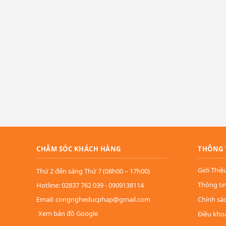
CHĂM SÓC KHÁCH HÀNG
THÔNG 
Giới Thiệ
Thứ 2 đến sáng Thứ 7 (08h00 – 17h00)
Thông ti
Hotline: 02837 762 039 - 0909138114
Email: congngheducphap@gmail.com
Chính sá
Xem bản đồ Google
Điều kho