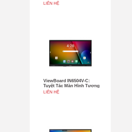
Tác 75", Tích hợp camera
LIÊN HỆ
4K độ phân giải 50MP, NFC
ViewBoard IN6504V-C:
Tuyệt Tác Màn Hình Tương
Tác 65inch, Tích hợp
LIÊN HỆ
camera 4K độ phân giải
50MP, NFC