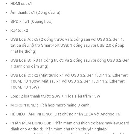
HDMI ra: : x1
Âm thanh: : x1 (Dòng đầu ra)
SPDIF: : x1 (Quang học)
RJ45: : x2
USB Loại A: : x5 (2 cổng trước và 2 cổng sau với USB 3.2 Gen 1,
tất cả đều hỗ trợ SmartPort USB; 1 cổng sau với USB 2.0 để cập
nhật hệ thống)
USB Loại B: : x3 (1 cổng trước và 2 cổng sau với cổng USB 3.2 Gen
1 dành cho cảm ứng)
USB Loại C: : x2 (Mặt trước x1 với USB 3.2 Gen 1, DP 1.2, Ethernet
100M, PD 100W; Mặt sau x1 với USB 3.2 Gen 1, DP 1.2, Ethernet
100M, PD 15W)
Loa: : 2 loa thanh trước 20W + 1 loa siêu trầm 15W
MICROPHONE: : Tích hợp micro mảng 8 kênh
HỆ ĐIỀU HÀNH NHÚNG: : Đạt chứng nhận EDLA với Android 16
PHẦN MỀM ĐÓNG GÓI: : Phần mềm chú thích cơ bản: myViewBoard
dành cho Android; Phần mềm chú thích chuyên nghiệp: