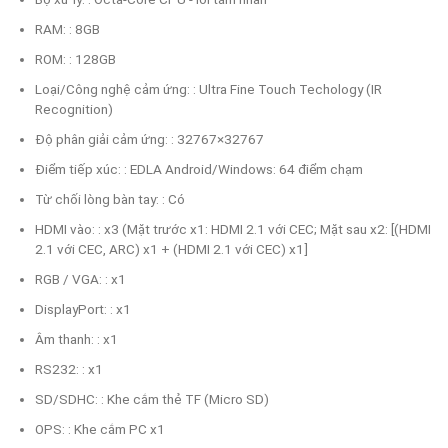
RAM: : 8GB
ROM: : 128GB
Loại/Công nghệ cảm ứng: : Ultra Fine Touch Techology (IR
Recognition)
Độ phân giải cảm ứng: : 32767×32767
Điểm tiếp xúc: : EDLA Android/Windows: 64 điểm chạm
Từ chối lòng bàn tay: : Có
HDMI vào: : x3 (Mặt trước x1: HDMI 2.1 với CEC; Mặt sau x2: [(HDMI
2.1 với CEC, ARC) x1 + (HDMI 2.1 với CEC) x1]
RGB / VGA: : x1
DisplayPort: : x1
Âm thanh: : x1
RS232: : x1
SD/SDHC: : Khe cắm thẻ TF (Micro SD)
OPS: : Khe cắm PC x1