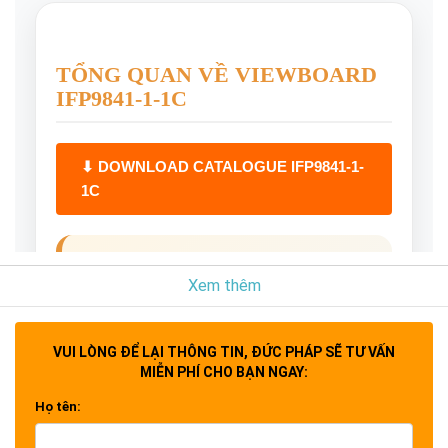
TỔNG QUAN VỀ VIEWBOARD
IFP9841-1-1C
⬇ DOWNLOAD CATALOGUE IFP9841-1-
1C
ViewSonic ViewBoard IFP9841-
Xem thêm
1-1C
(thuộc dòng
IFP41-1-1C Series
) là
thế hệ màn hình tương tác đột phá, mang
VUI LÒNG ĐỂ LẠI THÔNG TIN, ĐỨC PHÁP SẼ TƯ VẤN
đến hiệu suất giảng dạy vượt trội cùng trải
MIỄN PHÍ CHO BẠN NGAY:
nghiệm cảm ứng mượt mà. Với dải kích
Họ tên:
thước đa dạng từ 55", 65", 75", 86" cho
đến 98", sản phẩm hoàn toàn phù hợp cho