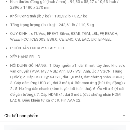
Kích thước đóng gói (inch / mm): : 94,33 x 58,27 x 10,63 inch /
2396 x 1480 x 270 mm
Khối lượng tịnh (lb / kg): : 182,32 lb / 82,7 kg
Tổng trọng lượng (lb / kg): : 243,61 lb / 110,5 kg
QUY ĐỊNH: : cTUVus, EPEAT Silver, BSMI, TGM, LBL, FF, REACH,
WEEE, FCC_ICES003, ES8.0, CE_EMC, CB, EAC, UKr, ErP-EEL
PHIÊN BẢN ENERGY STAR: : 8.0
XẾP HẠNG EEI: : D
NỘI DUNG GÓI HÀNG: : 1. Dây nguồn x1, dài 3 mét; tùy theo khu vực
vận chuyển (VSA: Mỹ / VSE: Anh, EU / VSI: Anh, Úc / VSCN: Trung
Quốc); 2. Cáp USB Type-C x1, dài 1,8 mét, đạt chứng nhận USB-IF;
3. Cáp cảm ứng USB x1, dài 3 mét; 4. Bút cảm ứng (bút thụ động) x
2 ; 5. Hướng dẫn nhanh (kèm tuyên bố tuân thủ); 6. Ốc vít x 4 (4 cái
để gắn tường); 7. Cáp HDMI x1, dài 3 mét, (đạt chứng nhận HDMI
LA); 8. Điều khiển từ xa x1; 9. Pin AAA x2
Chi tiết sản phẩm