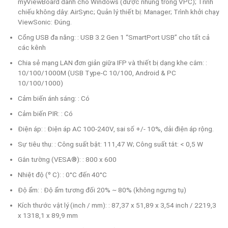
myViewBoard dành cho Windows (được nhúng trong VPC); Trình
chiếu không dây: AirSync; Quản lý thiết bị: Manager; Trình khởi chạy
ViewSonic: Đúng.
Cổng USB đa năng: : USB 3.2 Gen 1 “SmartPort USB” cho tất cả
các kênh
Chia sẻ mạng LAN đơn giản giữa IFP và thiết bị dạng khe cắm: :
10/100/1000M (USB Type-C 10/100, Android & PC
10/100/1000)
Cảm biến ánh sáng: : Có
Cảm biến PIR: : Có
Điện áp: : Điện áp AC 100-240V, sai số +/- 10%, dải điện áp rộng.
Sự tiêu thụ: : Công suất bật: 111,47 W; Công suất tắt: < 0,5 W
Gắn tường (VESA®): : 800 x 600
Nhiệt độ (º C): : 0°C đến 40°C
Độ ẩm: : Độ ẩm tương đối 20% ~ 80% (không ngưng tụ)
Kích thước vật lý (inch / mm): : 87,37 x 51,89 x 3,54 inch / 2219,3
x 1318,1 x 89,9 mm