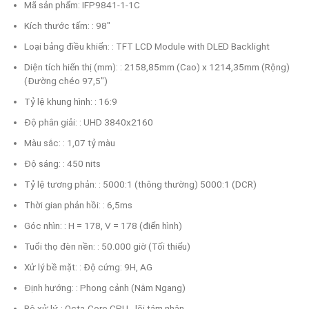
Mã sản phẩm: IFP9841-1-1C
Kích thước tấm: : 98"
Loại bảng điều khiển: : TFT LCD Module with DLED Backlight
Diện tích hiển thị (mm): : 2158,85mm (Cao) x 1214,35mm (Rộng)
(Đường chéo 97,5")
Tỷ lệ khung hình: : 16:9
Độ phân giải: : UHD 3840x2160
Màu sắc: : 1,07 tỷ màu
Độ sáng: : 450 nits
Tỷ lệ tương phản: : 5000:1 (thông thường) 5000:1 (DCR)
Thời gian phản hồi: : 6,5ms
Góc nhìn: : H = 178, V = 178 (điển hình)
Tuổi thọ đèn nền: : 50.000 giờ (Tối thiểu)
Xử lý bề mặt: : Độ cứng: 9H, AG
Định hướng: : Phong cảnh (Nằm Ngang)
Bộ xử lý: : Octa-Core CPU - lõi tám nhân