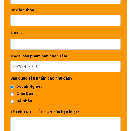
mọi
không gian giáo dục thông minh và
Số điện thoại:
phòng họp hiện đại
.
Được vinh danh bởi thiết kế bền vững và
thông minh,
IFP9841-1-1C
tích hợp sẵn
Email:
cảm biến ánh sáng và cảm biến chuyển
động (PIR) giúp bảo vệ thị giác và tối ưu
hóa điện năng. Trải nghiệm được nâng tầm
Model sản phẩm bạn quan tâm:
với công nghệ
cảm ứng 64 điểm chạm
,
tính năng chú thích tức thì
Write Away
, và
đặc biệt là cổng kết nối
USB-C kép sạc
Bạn dùng sản phẩm cho nhu cầu?
nhanh 100W
"tất cả trong một". Vận hành
Doanh Nghiệp
trên nền tảng
Android đạt chuẩn EDLA
,
Giáo Dục
thiết bị không chỉ mở ra kho ứng dụng
Cá Nhân
khổng lồ từ Google Play mà còn bảo mật
Yêu cầu CHI TIẾT HƠN của bạn là gì?
tuyệt đối. Cùng với hệ sinh thái phần mềm
độc quyền từ ViewSonic, đây là chìa khóa
kiến tạo nên môi trường học tập an toàn, kết