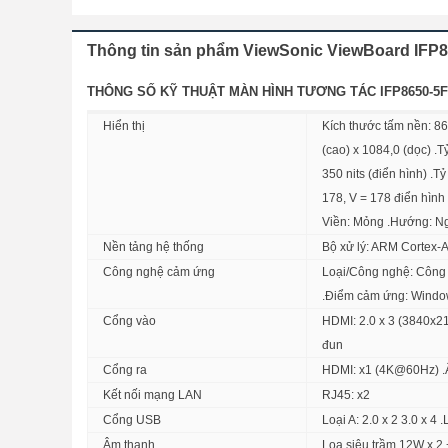
Thông tin sản phẩm ViewSonic ViewBoard IFP86
THÔNG SỐ KỸ THUẬT MÀN HÌNH TƯƠNG TÁC IFP8650-5F
Hiển thị
Kích thước tấm nền: 86
(cao) x 1084,0 (dọc) .
2. Kết nối USB-C – Một dây cáp cho mọi tác v
350 nits (điển hình) .
Truyền dữ liệu, phát đa phương tiện và sạc thiết bị 
178, V = 178 điển hình 
Giữ không gian gọn gàng, ngăn nắp.
Viền: Mỏng .Hướng: N
Nền tảng hệ thống
Bộ xử lý: ARM Cortex-
Công nghệ cảm ứng
Loại/Công nghệ: Công 
.Điểm cảm ứng: Window
Cổng vào
HDMI: 2.0 x 3 (3840x2
đun
Cổng ra
HDMI: x1 (4K@60Hz) .Âm
Kết nối mạng LAN
RJ45: x2
Cổng USB
Loại A: 2.0 x 2 3.0 x 
Âm thanh
Loa siêu trầm 12W x 2