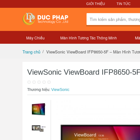
GIỚI THIỆU
TIN TỨC
Máy Chiếu
Màn Hình Tương Tác Thông Minh
Mà
Tổng quan sản phẩm
ViewSonic ViewBoard IFP8650-5F – Màn Hình Tương
Trang chủ
ViewSonic ViewBoard IFP8650-5F
Thương hiệu:
ViewSonic