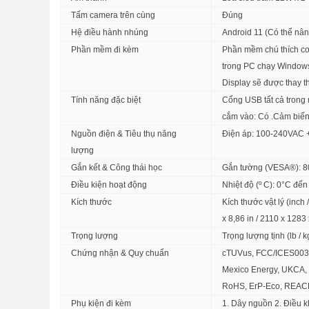
Tấm camera trên cùng
Đúng
Hệ điều hành nhúng
Android 11 (Có thể nân
Phần mềm đi kèm
Phần mềm chú thích c
trong PC chạy Windows
Display sẽ được thay 
Tính năng đặc biệt
Cổng USB tất cả trong 
cắm vào: Có .Cảm biến
Nguồn điện & Tiêu thụ năng
Điện áp: 100-240VAC +/
lượng
Gắn kết & Công thái học
Gắn tường (VESA®): 
Điều kiện hoạt động
Nhiệt độ (º C): 0°C đ
Kích thước
Kích thước vật lý (inch
x 8,86 in / 2110 x 128
Trọng lượng
Trọng lượng tịnh (lb / 
Chứng nhận & Quy chuẩn
cTUVus, FCC/ICES003,
Mexico Energy, UKCA, 
3. Dạy học linh hoạt với myViewBoard White
RoHS, ErP-Eco, REACH,
Phụ kiện đi kèm
1. Dây nguồn 2. Điều 
Hỗ trợ đa nền tảng, công cụ lớp học: kiểm tra nhanh,