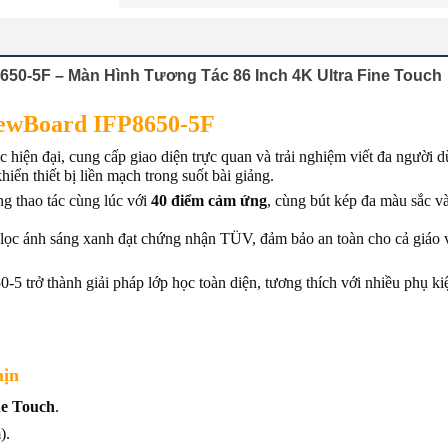
650-5F – Màn Hình Tương Tác 86 Inch 4K Ultra Fine Touch
iewBoard IFP8650-5F
c hiện đại, cung cấp giao diện trực quan và trải nghiệm viết đa người 
khiển thiết bị liền mạch trong suốt bài giảng.
g thao tác cùng lúc với
40 điểm cảm ứng
, cùng bút kép đa màu sắc v
c ánh sáng xanh đạt chứng nhận TÜV, đảm bảo an toàn cho cả giáo 
-5 trở thành giải pháp lớp học toàn diện, tương thích với nhiều phụ k
mịn
ne Touch
.
).