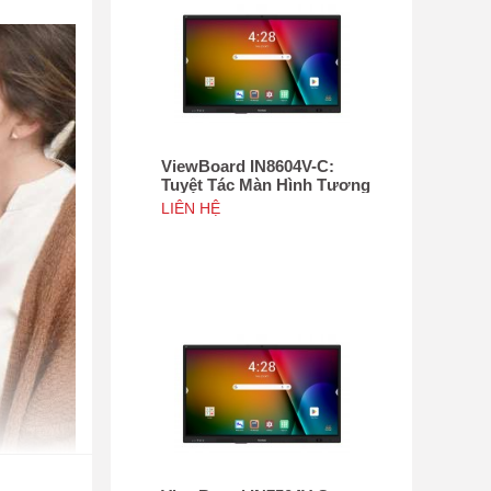
ViewBoard IN8604V-C:
Tuyệt Tác Màn Hình Tương
Tác 86", Tích hợp camera
LIÊN HỆ
4K độ phân giải 50MP, NFC