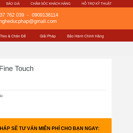
G
BÁO GIÁ
CHĂM SÓC KHÁCH HÀNG
HỖ TRỢ KỸ THUẬT
37 762 039
-
0909138114
gngheducphap@gmail.com
 Treo & Chân Đế
Giải Pháp
Bảo Hành Chính Hãng
Fine Touch
ác
PHÁP SẼ TƯ VẤN MIỄN PHÍ CHO BẠN NGAY: