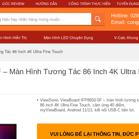
GÓC REVIEW
HƯỚNG DẪN
CÔNG TRÌNH THỰC HIỆN
TUYỂN DỤN
Hotline:
028
Email: con
n Hình Hiển Thị
Màn Hình LED Chuyên Dụng
V-Cab, Khung
Mô tả sản phẩm
 Tác 86 Inch 4K Ultra Fine Touch
 – Màn Hình Tương Tác 86 Inch 4K Ultra 
ViewSonic ViewBoard IFP8650-5F – màn hình tương t
86 inch 4K Ultra Fine Touch, cảm ứng 40 điểm,
myViewBoard, Android 11/13, kết nối USB-C tiện lợi.
VUI LÒNG ĐỂ LẠI THÔNG TIN, ĐỨC 