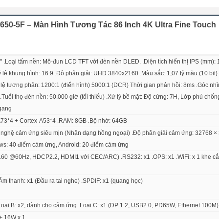
50-5F – Màn Hình Tương Tác 86 Inch 4K Ultra Fine Touch
" .Loại tấm nền: Mô-đun LCD TFT với đèn nền DLED. .Diện tích hiển thị IPS (mm):
Tỷ lệ khung hình: 16:9 .Độ phân giải: UHD 3840x2160 .Màu sắc: 1,07 tỷ màu (10 bit)
ụ
Tỷ lệ tương phản: 1200:1 (điển hình) 5000:1 (DCR) Thời gian phản hồi: 8ms .Góc nhì
chỉ với
1 cáp USB-C
.
.Tuổi thọ đèn nền: 50.000 giờ (tối thiểu) .Xử lý bề mặt: Độ cứng: 7H, Lớp phủ chốn
gang
A73*4 + Cortex-A53*4 .RAM: 8GB .Bộ nhớ: 64GB
nghệ cảm ứng siêu mịn (Nhận dạng hồng ngoại) .Độ phân giải cảm ứng: 32768 ×
s: 40 điểm cảm ứng, Android: 20 điểm cảm ứng
160 @60Hz, HDCP2.2, HDMI1 với CEC/ARC) .RS232: x1 .OPS: x1 .WiFi: x 1 khe c
 thanh: x1 (Đầu ra tai nghe) .SPDIF: x1 (quang học)
4 .Loại B: x2, dành cho cảm ứng .Loại C: x1 (DP 1.2, USB2.0, PD65W, Ethernet 100M)
 + 16W x 1