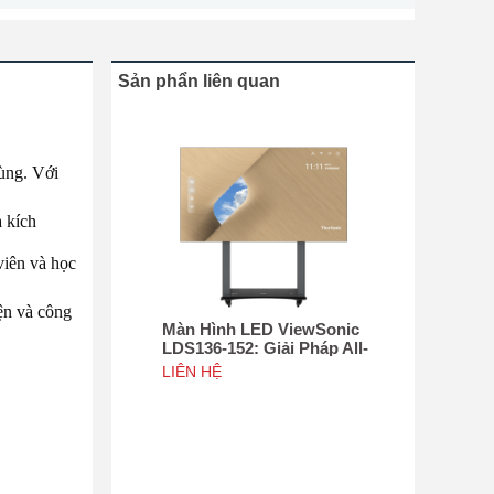
Sản phẩn liên quan
dùng. Với
à kích
viên và học
iện và công
Màn Hình LED ViewSonic
LDS136-152: Giải Pháp All-
in-One Di Động Hàng Đầu
LIÊN HỆ