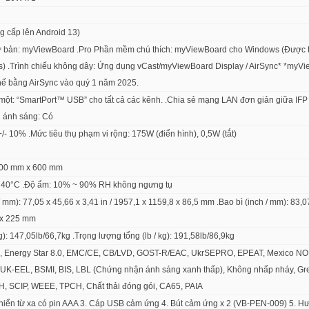
g cấp lên Android 13)
ơ bản: myViewBoard .Pro Phần mềm chú thích: myViewBoard cho Windows (Được t
) .Trình chiếu không dây: Ứng dụng vCast/myViewBoard Display / AirSync* *myV
thế bằng AirSync vào quý 1 năm 2025.
một: “SmartPort™ USB” cho tất cả các kênh. .Chia sẻ mạng LAN đơn giản giữa IFP v
 ánh sáng: Có
- 10% .Mức tiêu thụ phạm vi rộng: 175W (điển hình), 0,5W (tắt)
800 mm x 600 mm
ến 40°C .Độ ẩm: 10% ~ 90% RH không ngưng tụ
 / mm): 77,05 x 45,66 x 3,41 in / 1957,1 x 1159,8 x 86,5 mm .Bao bì (inch / mm): 83,0
3 x 225 mm
kg): 147,05lb/66,7kg .Trọng lượng tổng (lb / kg): 191,58lb/86,9kg
 Energy Star 8.0, EMC/CE, CB/LVD, GOST-R/EAC, UkrSEPRO, EPEAT, Mexico NO
UK-EEL, BSMI, BIS, LBL (Chứng nhận ánh sáng xanh thấp), Không nhấp nháy, G
board
 SCIP, WEEE, TPCH, Chất thải đóng gói, CA65, PAIA
khiển từ xa có pin AAA 3. Cáp USB cảm ứng 4. Bút cảm ứng x 2 (VB-PEN-009) 5. 
 spinner kỹ thuật số, bộ đếm thời gian.