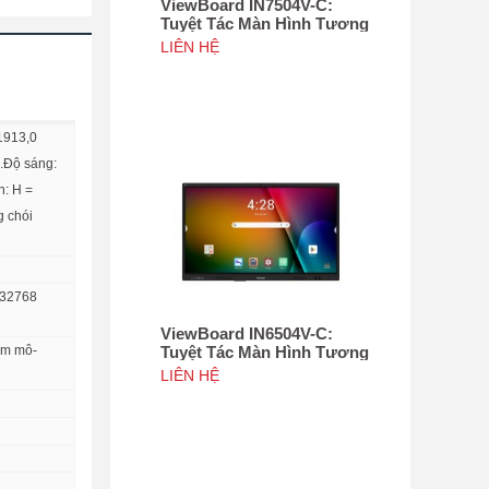
ViewBoard IN7504V-C:
Tuyệt Tác Màn Hình Tương
Tác 75", Tích hợp camera
LIÊN HỆ
4K độ phân giải 50MP, NFC
 1913,0
 .Độ sáng:
n: H =
g chói
 32768
ViewBoard IN6504V-C:
ắm mô-
Tuyệt Tác Màn Hình Tương
Tác 65inch, Tích hợp
LIÊN HỆ
camera 4K độ phân giải
50MP, NFC