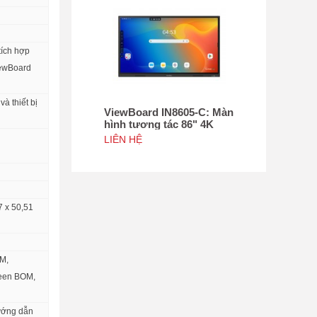
ích hợp
iewBoard
à thiết bị
ViewBoard IN8605-C: Màn
hình tương tác 86" 4K
ViewBoard Chứng nhận
LIÊN HỆ
Google EDLA
7 x 50,51
M,
reen BOM,
Hướng dẫn