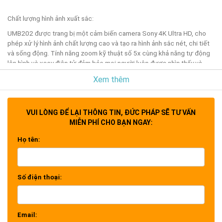
Chất lượng hình ảnh xuất sắc:
UMB202 được trang bị một cảm biến camera Sony 4K Ultra HD, cho
phép xử lý hình ảnh chất lượng cao và tạo ra hình ảnh sắc nét, chi tiết
và sống động. Tính năng zoom kỹ thuật số 5x cùng khả năng tự động
lên hình và xoay điện tử đảm bảo mọi người luôn được nhìn thấy và
nghe rõ trong mọi cuộc gặp gỡ.
Xem thêm
Chất lượng âm thanh xuất sắc:
VUI LÒNG ĐỂ LẠI THÔNG TIN, ĐỨC PHÁP SẼ TƯ VẤN
Với một mảng micro beamforming 6 micrô tích hợp và một loa trước
MIỄN PHÍ CHO BẠN NGAY:
mặt có công suất 11W, UMB202 đảm bảo âm thanh rõ ràng và sống
động. Khả năng thu âm từ xa lên đến 8 mét cùng với loa mạnh mẽ giúp
Họ tên:
mọi người trong cuộc họp có thể nghe và được nghe một cách rõ
ràng.
Số điện thoại:
Thiết kế thông minh và tiện ích:
Với thanh LED trạng thái, UMB202 cho phép người dùng biết được
trạng thái của camera và micro, giúp tránh những sự cố không mong
Email:
muốn trong quá trình họp. Các cổng I/O đa dạng bao gồm cổng USB-