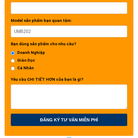
TypeC, âm thanh ra, PoE, đầu vào nguồn và nút tắt micrô, tạo điều kiện
thuận lợi cho việc kết nối và sử dụng.
Model sản phẩm bạn quan tâm:
Cảm biến: IMX577 1/2.3 inch, CMOS, 12 triệu pixel
Góc nhìn: 117.8° (DFOV) ，109° (HFOV)，74.4° (VFOV)
PTZ: EPTZ (5X Zoom kỹ thuật số)
Bạn dùng sản phẩm cho nhu cầu?
Giảm nhiễu kỹ thuật số: Có
Doanh Nghiệp
Cân bằng trắng: Có
Giáo Dục
Tiết lộ: Có
Cá Nhân
Yêu cầu CHI TIẾT HƠN của bạn là gì?
Âm thanh
Mảng micrô: 6 micrô, bán kính thu âm 8 mét
Loa: mô đun treble x1, mô đun trung bass x1 trong một hộp
(Công suất tối đa 8W)
Công suất đầu ra: 80 dBA @ 1000 Hz @ 1 mét ở âm lượng tối đa
ĐĂNG KÝ TƯ VẤN MIỄN PHÍ
Cổng I/O