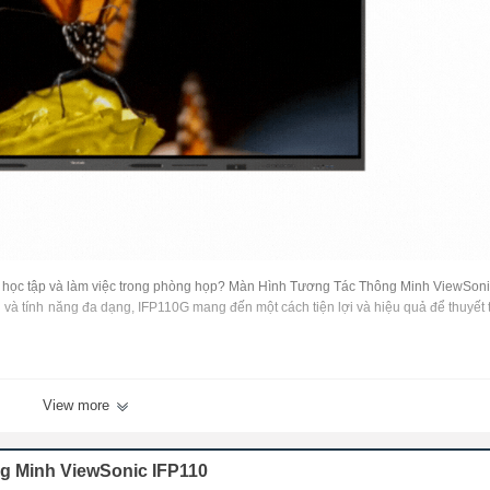
ệm học tập và làm việc trong phòng họp? Màn Hình Tương Tác Thông Minh ViewSoni
n và tính năng đa dạng, IFP110G mang đến một cách tiện lợi và hiệu quả để thuyết t
h sắc nét và chi tiết, tạo điều kiện cho trải nghiệm thú vị và tương tác trực quan.
View more
hình ảnh, âm thanh và sạc nhanh chóng, tăng cường tính tiện ích và linh hoạt.
g Minh ViewSonic IFP110