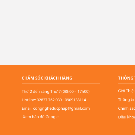
CHĂM SÓC KHÁCH HÀNG
THÔNG 
Giới Thiệ
Thứ 2 đến sáng Thứ 7 (08h00 – 17h00)
Thông ti
Hotline: 02837 762 039 - 0909138114
Email: congngheducphap@gmail.com
Chính sá
Xem bản đồ Google
Điều kho
Kích Thước Lớn, Trải Nghiệm Sống Động:
Với kích thước lên đến 110 inch, IFP110G tạo ra một không gian hi