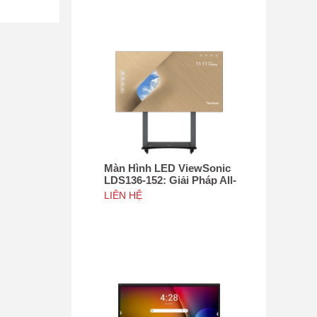
ạo điều kiện
ời dùng tham
lý màn hình
Màn Hình LED ViewSonic
LDS136-152: Giải Pháp All-
in-One Di Động Hàng Đầu
LIÊN HỆ
 tác và hiệu