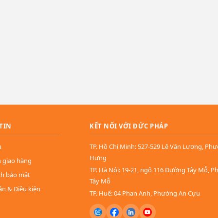
TIN
KẾT NỐI VỚI ĐỨC PHÁP
u
TP. Hồ Chí Minh: 527-529 Lê Văn Lương, Ph
Hưng
n giao hàng
TP. Hà Nội: 19-21, ngõ 116 Đường Tây Mỗ, 
ch bảo mật
Tây Mỗ
ản & Điều kiện
TP. Huế: 04 Phan Anh, Phường An Cựu
ển thị rộng lớn, cho phép bạn thuyết trình, họp hành và học tập một cách thoải mái