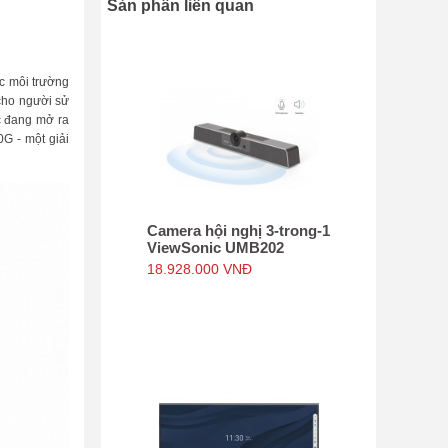
Sản phẩn liên quan
ác môi trường
 cho người sử
ục đang mở ra
G - một giải
Camera hội nghị 3-trong-1
ViewSonic UMB202
18.928.000 VNĐ