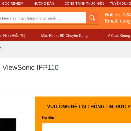
GÓC REVIEW
HƯỚNG DẪN
CÔNG TRÌNH THỰC HIỆN
TUYỂN DỤN
Hotline:
028
Email: con
n Hình Hiển Thị
Màn Hình LED Chuyên Dụng
V-Cab, Khung
Mô tả sản phẩm
0
 ViewSonic IFP110
VUI LÒNG ĐỂ LẠI THÔNG TIN, ĐỨC 
Họ tên: