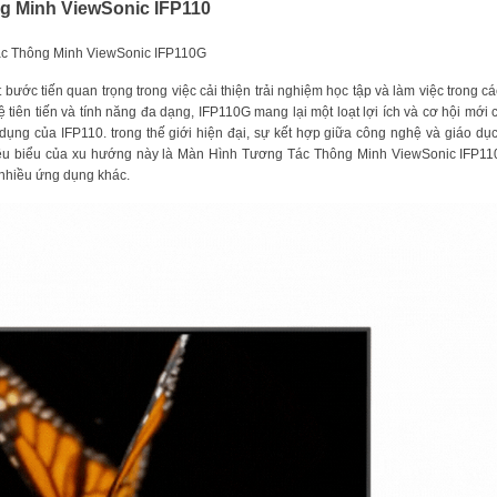
g Minh ViewSonic IFP110
Tác Thông Minh ViewSonic IFP110G
ớc tiến quan trọng trong việc cải thiện trải nghiệm học tập và làm việc trong c
tiên tiến và tính năng đa dạng, IFP110G mang lại một loạt lợi ích và cơ hội mới
g dụng của IFP110.
trong thế giới hiện đại, sự kết hợp giữa công nghệ và giáo d
tiêu biểu của xu hướng này là Màn Hình Tương Tác Thông Minh ViewSonic IFP110
 nhiều ứng dụng khác.