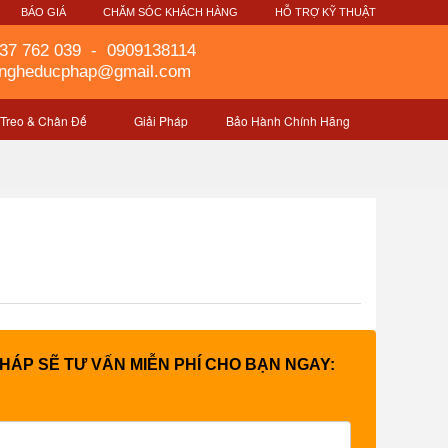
G
BÁO GIÁ
CHĂM SÓC KHÁCH HÀNG
HỖ TRỢ KỸ THUẬT
37 762 039
-
0909138114
gngheducphap@gmail.com
 Treo & Chân Đế
Giải Pháp
Bảo Hành Chính Hãng
PHÁP SẼ TƯ VẤN MIỄN PHÍ CHO BẠN NGAY: