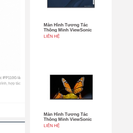
Màn Hình Tương Tác
Thông Minh ViewSonic
IFP105G
LIÊN HỆ
c IFP110G là
rình, hợp tác
Màn Hình Tương Tác
Thông Minh ViewSonic
IFP110
LIÊN HỆ