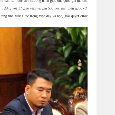
 chỉ bám sát mục tiêu chương trình giáo dục quốc gia mà còn
4 trường với 17 giáo viên và gần 500 học sinh toàn quốc với
ăng tính tương tác trong việc dạy và học, giải quyết được