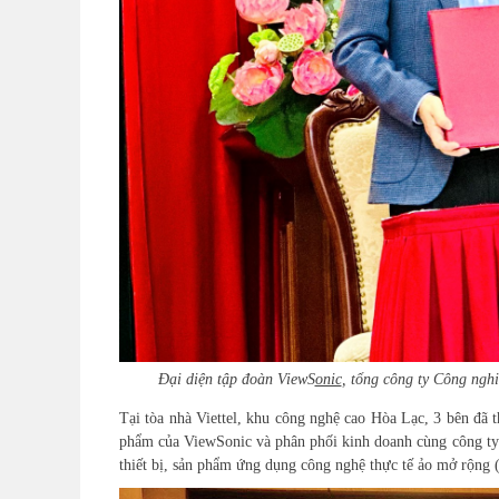
Đại diện
t
ập đoàn ViewS
onic
,
t
ổng
c
ông ty Công nghi
Tại
t
òa
n
hà Viettel
, k
hu công nghệ cao Hòa Lạc, 3 bên đã t
phẩm của ViewSonic và phân phối kinh doanh cùng
c
ông ty
t
hiết bị,
s
ản phẩm ứng dụng
c
ông nghệ thực tế ảo mở rộng (