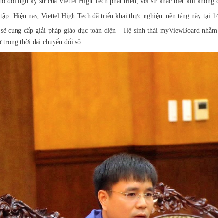
do đội ngũ kỹ sư của Viettel High Tech phát triển, với sự khác biệt khi không
 tập. Hiện nay, Viettel High Tech đã triển khai thực nghiệm nền tảng này tại 1
sẽ cung cấp giải pháp giáo dục toàn diện – Hệ sinh thái myViewBoard nhằm t
 trong thời đại chuyển đổi số.