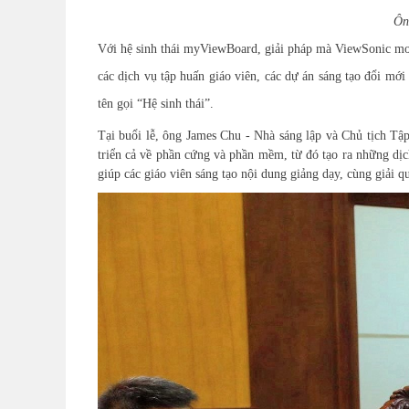
Ôn
Với
h
ệ sinh thái myViewBoard, giải pháp mà ViewSonic mon
các dịch vụ tập huấn giáo viên, các dự án sáng tạo đổi mớ
tên gọi “Hệ sinh thái”.
Tại buổi lễ, ông James Chu
- N
hà sáng lập và Chủ tịch Tậ
triển cả về phần cứng và phần mềm, từ đó tạo ra những dị
giúp các giáo viên sáng tạo nội dung giảng dạy, cùng giải 