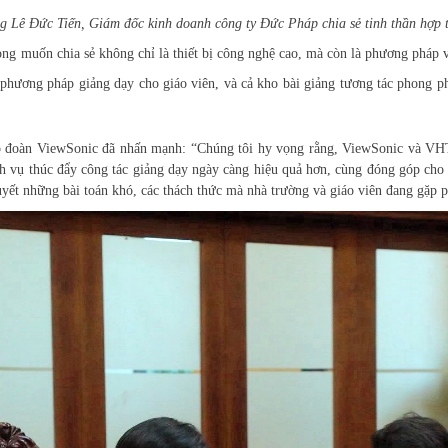
g Lê Đức Tiến, Giám đốc
kinh doanh c
ông ty Đức Pháp chia sẻ tinh thần hợp 
g muốn chia sẻ không chỉ là thiết bị công nghệ cao, mà còn là phương pháp 
i phương pháp giảng dạy cho giáo viên, và cả kho bài giảng tương tác phong p
p đoàn ViewSonic đã nhấn mạnh: “Chúng tôi hy vọng rằng, ViewSonic và VHT 
ch vụ thúc đẩy công tác giảng dạy ngày càng hiệu quả hơn, cùng đóng góp cho
quyết những bài toán khó, các thách thức mà nhà trường và giáo viên đang gặp p