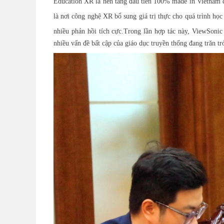
Education XR là nền tảng đầu tiên 100%
m
ade in Vietnam 
là nơi công nghệ XR bổ sung giá trị thực cho quá trình học
nhiều phản hồi tích cực.
Trong lần hợp tác này, ViewSonic 
nhiều vấn đề bất cập của giáo dục truyền thống đang trăn trở