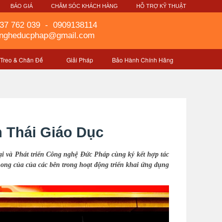
G
BÁO GIÁ
CHĂM SÓC KHÁCH HÀNG
HỖ TRỢ KỸ THUẬT
37 762 039
-
0909138114
gngheducphap@gmail.com
 Treo & Chân Đế
Giải Pháp
Bảo Hành Chính Hãng
h Thái Giáo Dục
i và Phát triển Công nghệ Đức Pháp cùng ký kết hợp tác
hong của của các bên trong hoạt động triển khai ứng dụng