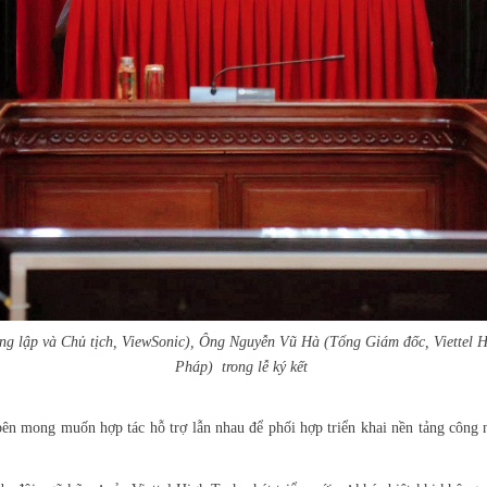
g lập và Chủ tịch, ViewSonic), Ông Nguyễn Vũ Hà (Tổng Giám đốc, Viettel 
Pháp)
trong lễ ký kết
 bên mong muốn hợp tác hỗ trợ lẫn nhau để phối hợp triển khai nền tảng cô
.