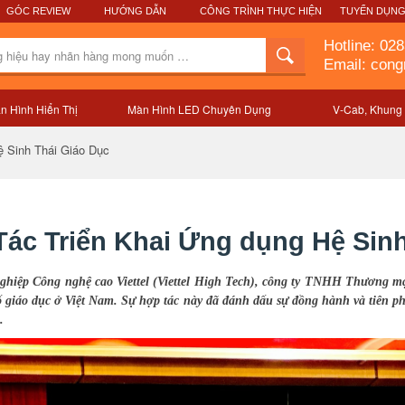
GÓC REVIEW
HƯỚNG DẪN
CÔNG TRÌNH THỰC HIỆN
TUYỂN DỤN
Hotline:
028
Email: con
n Hình Hiển Thị
Màn Hình LED Chuyên Dụng
V-Cab, Khung
ệ Sinh Thái Giáo Dục
 Tác Triển Khai Ứng dụng Hệ Sin
ghiệp Công nghệ cao Viettel (Viettel High Tech), công ty TNHH Thương mạ
ố giáo dục ở Việt Nam. Sự hợp tác này đã đánh dấu sự đồng hành và tiên p
.