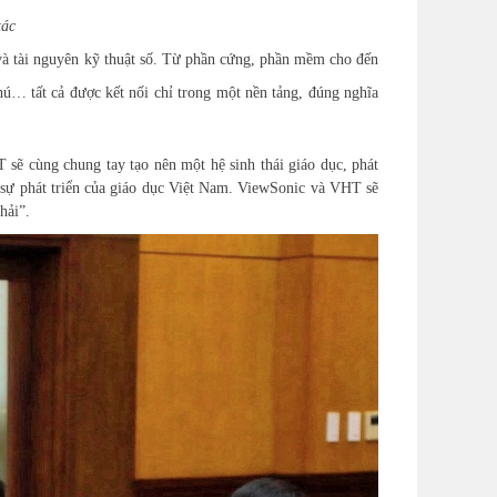
tác
và tài nguyên kỹ thuật số. Từ phần cứng, phần mềm cho đến
hú… tất cả được kết nối chỉ trong một nền tảng, đúng nghĩa
sẽ cùng chung tay tạo nên một hệ sinh thái giáo dục, phát
 sự phát triển của giáo dục Việt Nam. ViewSonic và VHT sẽ
hải”.