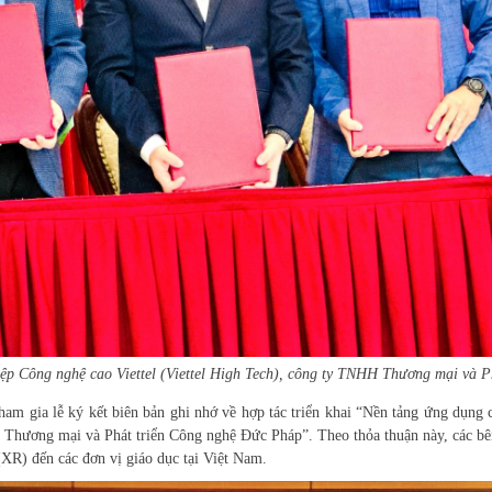
ệp Công nghệ cao Viettel (Viettel High Tech),
c
ông ty TNHH Thương mại và Phá
ham gia lễ ký kết
b
iên bản ghi nhớ về hợp tác triển khai “Nền tảng ứng dụng 
 Thương mại và Phát triển Công nghệ Đức Pháp”. Theo thỏa thuận này, các bên
XR) đến các đơn vị giáo dục tại Việt Nam.