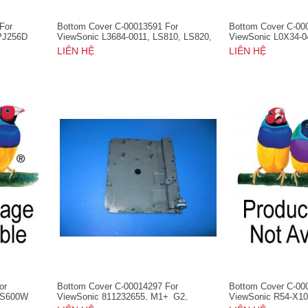
For
Bottom Cover C-00013591 For
Bottom Cover C-00
PJ256D
ViewSonic L3684-0011, LS810, LS820,
ViewSonic L0X34-0
LS830
LS820, LS830, VS
LIÊN HỆ
LIÊN HỆ
or
Bottom Cover C-00014297 For
Bottom Cover C-00
PS600W
ViewSonic 811232655, M1+_G2,
ViewSonic R54-X10
M1+_V
4K