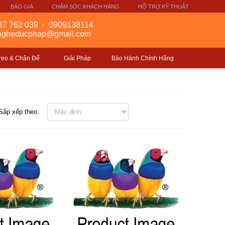
BÁO GIÁ
CHĂM SÓC KHÁCH HÀNG
HỖ TRỢ KỸ THUẬT
37 762 039
-
0909138114
gngheducphap@gmail.com
reo & Chân Đế
Giải Pháp
Bảo Hành Chính Hãng
Sắp xếp theo: