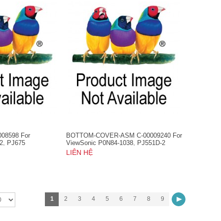
008598 For
BOTTOM-COVER-ASM C-00009240 For
2, PJ675
ViewSonic P0N84-1038, PJ551D-2
LIÊN HỆ
1
2
3
4
5
6
7
8
9