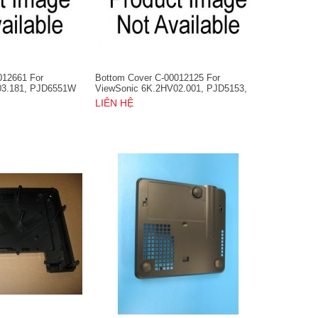
012661 For
Bottom Cover C-00012125 For
03.181, PJD6551W
ViewSonic 6K.2HV02.001, PJD5153,
PJD5253
LIÊN HỆ