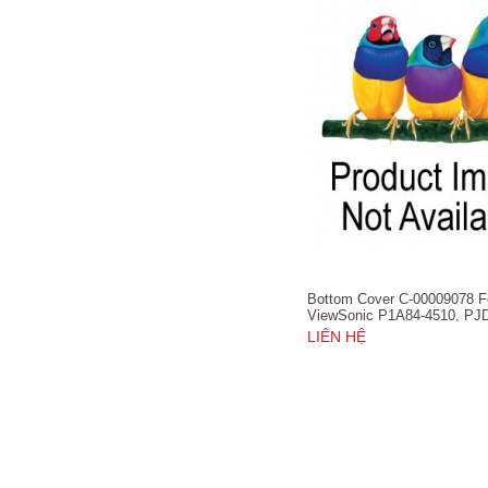
Bottom Cover C-00009078 F
ViewSonic P1A84-4510, PJ
PJD6220-3D
LIÊN HỆ