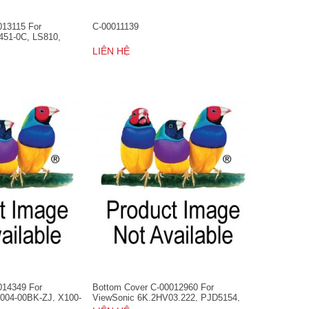
013115 For
C-00011139
451-0C, LS810,
16460, VS16501
LIÊN HỆ
014349 For
Bottom Cover C-00012960 For
004-00BK-ZJ, X100-
ViewSonic 6K.2HV03.222, PJD5154,
PJD5254