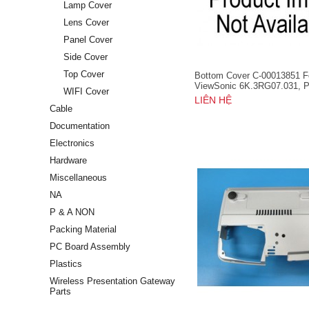
Lamp Cover
Lens Cover
Panel Cover
Side Cover
Top Cover
Bottom Cover C-00013851 F
ViewSonic 6K.3RG07.031, 
WIFI Cover
LIÊN HỆ
Cable
Documentation
Electronics
Hardware
Miscellaneous
NA
P & A NON
Packing Material
PC Board Assembly
Plastics
Wireless Presentation Gateway
Parts