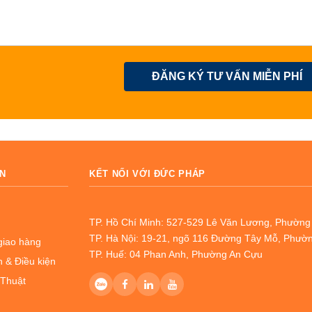
ĐĂNG KÝ TƯ VẤN MIỄN PHÍ
N
KẾT NỐI VỚI ĐỨC PHÁP
TP. Hồ Chí Minh: 527-529 Lê Văn Lương, Phườn
TP. Hà Nội: 19-21, ngõ 116 Đường Tây Mỗ, Phườ
giao hàng
TP. Huế: 04 Phan Anh, Phường An Cựu
 & Điều kiện
 Thuật