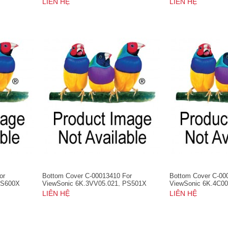
LIÊN HỆ
LIÊN HỆ
or
Bottom Cover C-00013410 For
Bottom Cover C-00
PS600X
ViewSonic 6K.3VV05.021, PS501X
ViewSonic 6K.4C0
LIÊN HỆ
LIÊN HỆ