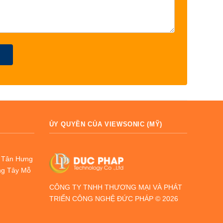
ỦY QUYỀN CỦA VIEWSONIC (MỸ)
g Tân Hưng
ng Tây Mỗ
CÔNG TY TNHH THƯƠNG MẠI VÀ PHÁT
TRIỂN CÔNG NGHỆ ĐỨC PHÁP © 2026