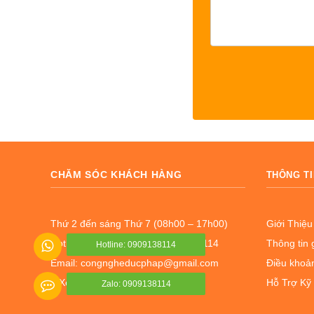
CHĂM SÓC KHÁCH HÀNG
THÔNG TI
Thứ 2 đến sáng Thứ 7 (08h00 – 17h00)
Giới Thiệu
Hotline: 02837 762 039 - 0909138114
Thông tin 
Hotline: 0909138114
Email: congngheducphap@gmail.com
Điều khoản
Xem bản đồ Google
Hỗ Trợ Kỹ
Zalo: 0909138114