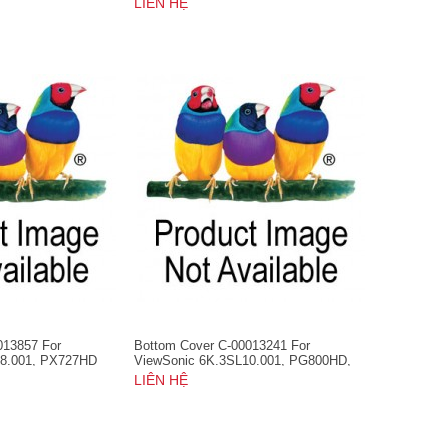
LIÊN HỆ
013857 For
Bottom Cover C-00013241 For
08.001, PX727HD
ViewSonic 6K.3SL10.001, PG800HD,
PG800W, PG800X
LIÊN HỆ