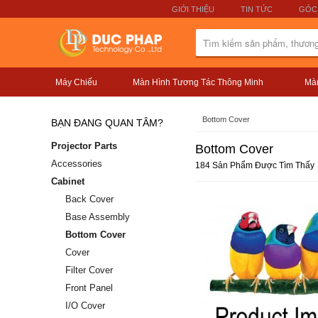
GIỚI THIỆU
TIN TỨC
GÓC
Máy Chiếu
Màn Hình Tương Tác Thông Minh
Màn
Bottom Cover
BẠN ĐANG QUAN TÂM?
Projector Parts
Bottom Cover
Accessories
184 Sản Phẩm Được Tìm Thấy
Cabinet
Back Cover
Base Assembly
Bottom Cover
Cover
Filter Cover
Front Panel
I/O Cover