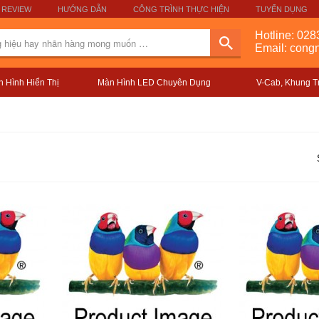
 REVIEW
HƯỚNG DẪN
CÔNG TRÌNH THỰC HIỆN
TUYỂN DỤNG
Hotline:
028
Email: con
 Hình Hiển Thị
Màn Hình LED Chuyên Dụng
V-Cab, Khung T