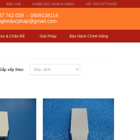
BÁO GIÁ
CHĂM SÓC KHÁCH HÀNG
HỖ TRỢ KỸ THUẬT
37 762 039
-
0909138114
gngheducphap@gmail.com
reo & Chân Đế
Giải Pháp
Bảo Hành Chính Hãng
Sắp xếp theo: