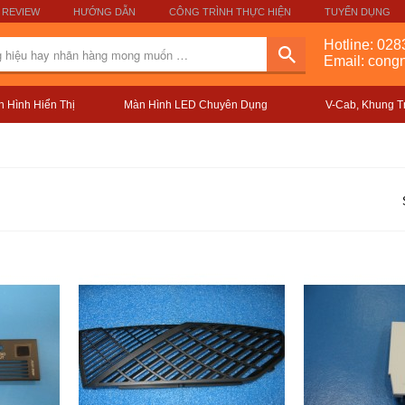
 REVIEW
HƯỚNG DẪN
CÔNG TRÌNH THỰC HIỆN
TUYỂN DỤNG
Hotline:
028
Email: con
 Hình Hiển Thị
Màn Hình LED Chuyên Dụng
V-Cab, Khung T