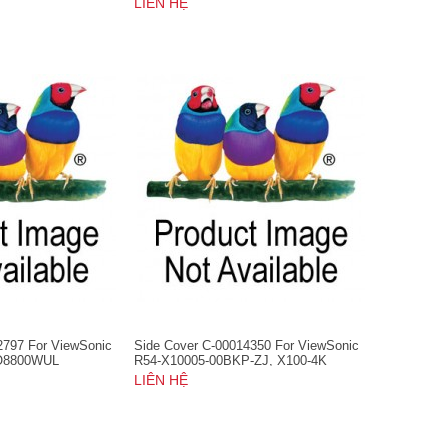
LIÊN HỆ
PJD6552LWS, PJD7828HDL,
PJD7831HDL, PJD7836HDL, PX726HD
2797 For ViewSonic
Side Cover C-00014350 For ViewSonic
RO8800WUL
R54-X10005-00BKP-ZJ, X100-4K
LIÊN HỆ