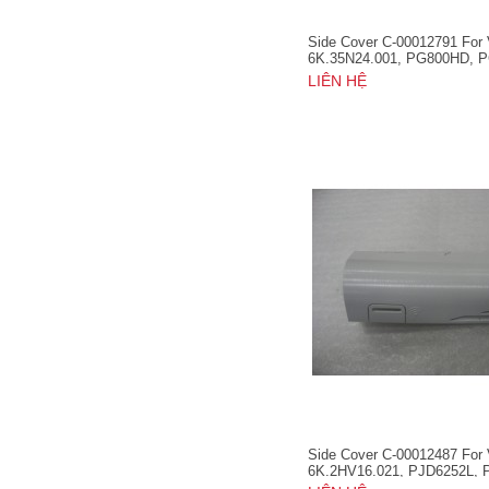
Side Cover C-00012791 For
6K.35N24.001, PG800HD, 
PG800X, PRO8510L, PRO8
LIÊN HỆ
PRO8530HDL, PRO8800WU
Side Cover C-00012487 For
6K.2HV16.021, PJD6252L, 
PJD6552LW, PJD7828HDL,