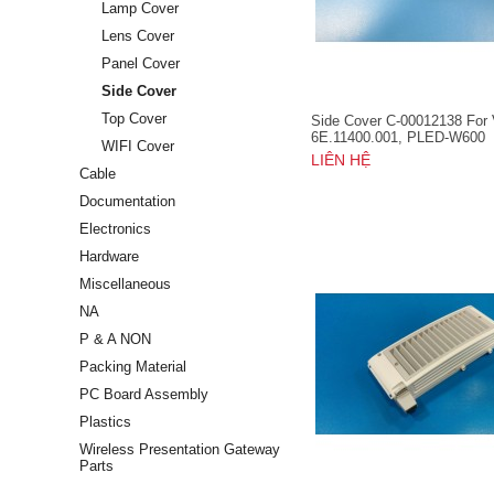
Lamp Cover
Lens Cover
Panel Cover
Side Cover
Top Cover
Side Cover C-00012138 For
6E.11400.001, PLED-W600
WIFI Cover
LIÊN HỆ
Cable
Documentation
Electronics
Hardware
Miscellaneous
NA
P & A NON
Packing Material
PC Board Assembly
Plastics
Wireless Presentation Gateway
Parts