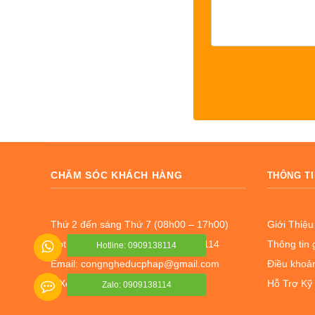
CHĂM SÓC KHÁCH HÀNG
THÔNG TI
Thứ 2 đến sáng Thứ 7 (08h00 – 17h00)
Giới Thiệu
Hotline: 02837 762 039 - 0909138114
Thông tin 
Hotline: 0909138114
Email: congngheducphap@gmail.com
Điều khoản
Xem bản đồ Google
Hỗ Trợ Kỹ
Zalo: 0909138114