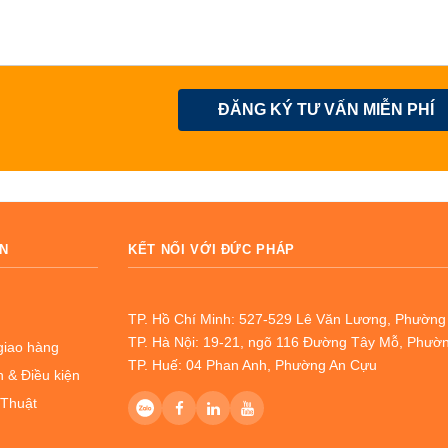
ĐĂNG KÝ TƯ VẤN MIỄN PHÍ
N
KẾT NỐI VỚI ĐỨC PHÁP
TP. Hồ Chí Minh: 527-529 Lê Văn Lương, Phườn
TP. Hà Nội: 19-21, ngõ 116 Đường Tây Mỗ, Phườ
giao hàng
TP. Huế: 04 Phan Anh, Phường An Cựu
 & Điều kiện
 Thuật