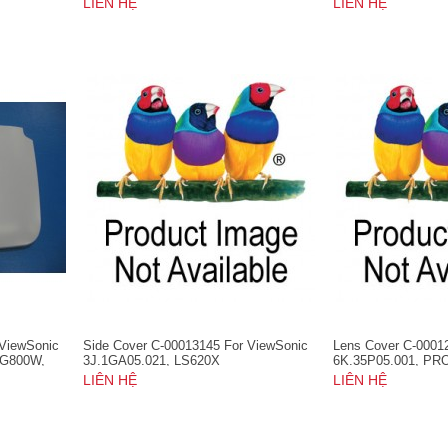
LIÊN HỆ
LIÊN HỆ
 ViewSonic
Side Cover C-00013145 For ViewSonic
Lens Cover C-0001
PG800W,
3J.1GA05.021, LS620X
6K.35P05.001, P
520WL,
LIÊN HỆ
LIÊN HỆ
L, VS16369