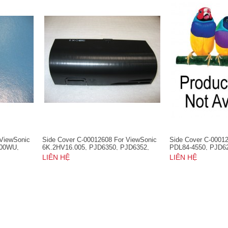
 ViewSonic
Side Cover C-00012608 For ViewSonic
Side Cover C-0001
800WU,
6K.2HV16.005, PJD6350, PJD6352,
PDL84-4550, PJD6
PJD6551W, PJD7326, PJD7526W,
LIÊN HỆ
LIÊN HỆ
PJD7720HD, PRO7827HD