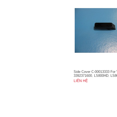
Side Cover C-00013333 For
3392371600, LS800HD, LS
LS900WU
LIÊN HỆ