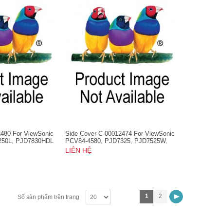
2480 For ViewSonic
Side Cover C-00012474 For ViewSonic
250L, PJD7830HDL
PCV84-4580, PJD7325, PJD7525W,
PJD7835HD
LIÊN HỆ
1
2
Số sản phẩm trên trang