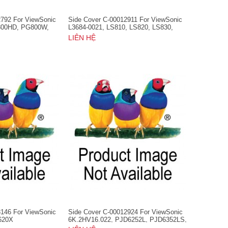
2792 For ViewSonic
Side Cover C-00012911 For ViewSonic
800HD, PG800W,
L3684-0021, LS810, LS820, LS830,
L, PRO8520WL,
VS16460, VS16501
LIÊN HỆ
8800WUL, VS16369
3146 For ViewSonic
Side Cover C-00012924 For ViewSonic
620X
6K.2HV16.022, PJD6252L, PJD6352LS,
PJD6550LW, PJD6552LW,