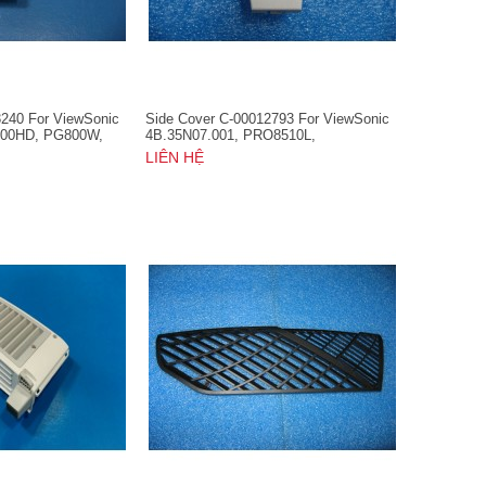
3240 For ViewSonic
Side Cover C-00012793 For ViewSonic
800HD, PG800W,
4B.35N07.001, PRO8510L,
PRO8520WL, PRO8530HDL,
LIÊN HỆ
PRO8800WUL, VS16369