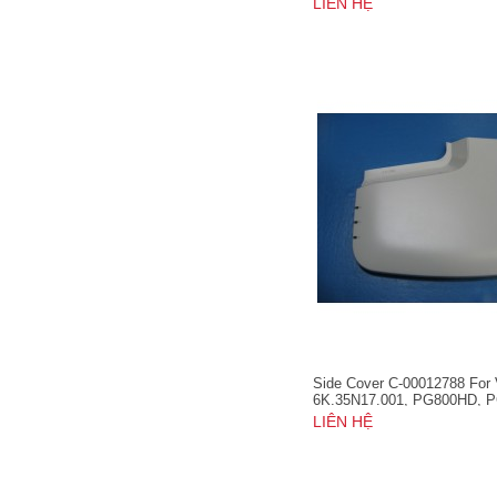
LIÊN HỆ
PJD7831HDL, PJD7836HDL
Side Cover C-00012788 For
6K.35N17.001, PG800HD, 
PG800X, PRO8510L, PRO8
LIÊN HỆ
PRO8530HDL, PRO8800WU