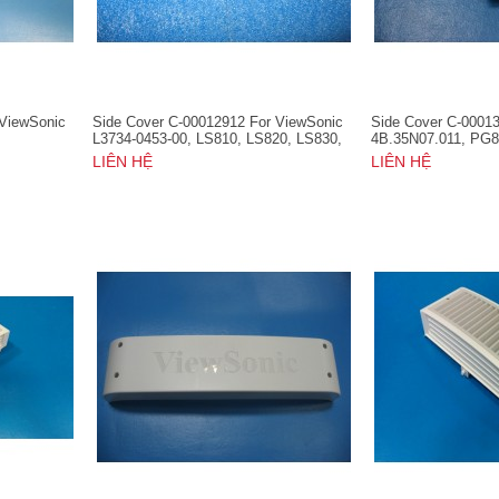
 ViewSonic
Side Cover C-00012912 For ViewSonic
Side Cover C-0001
L3734-0453-00, LS810, LS820, LS830,
4B.35N07.011, PG
VS16460, VS16501
PG800X
LIÊN HỆ
LIÊN HỆ