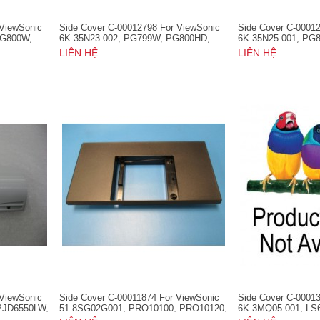
 ViewSonic
Side Cover C-00012798 For ViewSonic
Side Cover C-0001
PG800W,
6K.35N23.002, PG799W, PG800HD,
6K.35N25.001, PG
520WL,
PG800W, PG800X, PRO8510L,
PG800X, PRO8510
LIÊN HỆ
LIÊN HỆ
L, VS16369
PRO8520WL, PRO8530HDL,
PRO8530HDL, PRO
PRO8800WUL, VS16369
 ViewSonic
Side Cover C-00011874 For ViewSonic
Side Cover C-0001
PJD6550LW,
51.8SG02G001, PRO10100, PRO10120,
6K.3MQ05.001, LS
PRO10500W