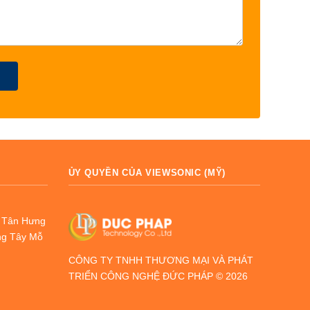
ỦY QUYỀN CỦA VIEWSONIC (MỸ)
g Tân Hưng
ng Tây Mỗ
CÔNG TY TNHH THƯƠNG MẠI VÀ PHÁT
TRIỂN CÔNG NGHỆ ĐỨC PHÁP © 2026