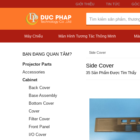
GIỚI THIỆU
TIN TỨC
GÓC
Máy Chiếu
Màn Hình Tương Tác Thông Minh
Màn
Side Cover
BẠN ĐANG QUAN TÂM?
Projector Parts
Side Cover
Accessories
35 Sản Phẩm Được Tìm Thấy
Cabinet
Back Cover
Base Assembly
Bottom Cover
Cover
Filter Cover
Front Panel
I/O Cover