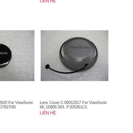
LIÊN HỆ
2620 For ViewSonic
Lens Cover C-00012317 For ViewSonic
RO7827HD
6K.1D805.003, PJD5351LS,
PJD5353LS, PJD5553LWS,
LIÊN HỆ
PJD6352LS, PJD6552LWS