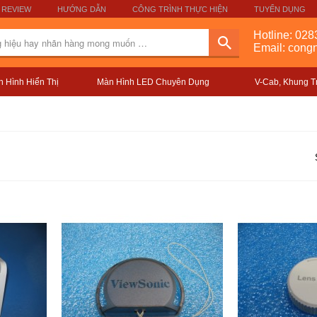
 REVIEW
HƯỚNG DẪN
CÔNG TRÌNH THỰC HIỆN
TUYỂN DỤNG
Hotline:
028
Email: con
 Hình Hiển Thị
Màn Hình LED Chuyên Dụng
V-Cab, Khung T