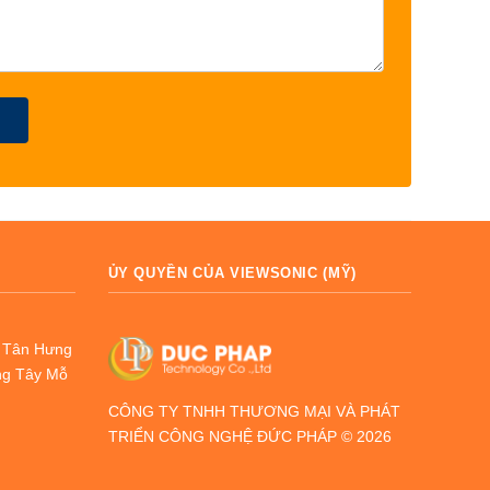
ỦY QUYỀN CỦA VIEWSONIC (MỸ)
g Tân Hưng
ng Tây Mỗ
CÔNG TY TNHH THƯƠNG MẠI VÀ PHÁT
TRIỂN CÔNG NGHỆ ĐỨC PHÁP © 2026