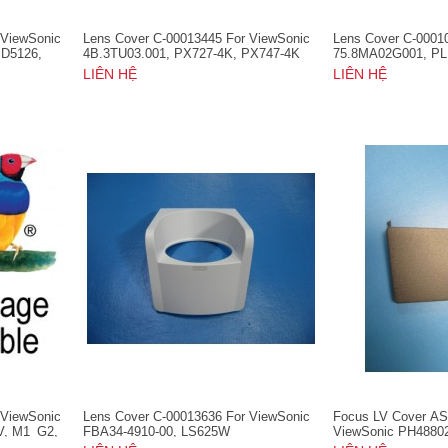
 ViewSonic
Lens Cover C-00013445 For ViewSonic
Lens Cover C-0001
JD5126,
4B.3TU03.001, PX727-4K, PX747-4K
75.8MA02G001, P
6,
LIÊN HỆ
LIÊN HỆ
 ViewSonic
Lens Cover C-00013636 For ViewSonic
Focus LV Cover AS
V, M1_G2,
FBA34-4910-00, LS625W
ViewSonic PH4880