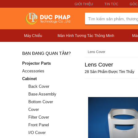
GIỚI THIỆU
TIN TỨC
GÓC
Máy Chiếu
Màn Hình Tương Tác Thông Minh
Màn
Lens Cover
BẠN ĐANG QUAN TÂM?
Projector Parts
Lens Cover
Accessories
28 Sản Phẩm Được Tìm Thấy
Cabinet
Back Cover
Base Assembly
Bottom Cover
Cover
Filter Cover
Front Panel
I/O Cover