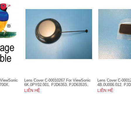
 ViewSonic
Lens Cover C-00010267 For ViewSonic
Lens Cover C-0001
700X,
6K.0PY02.001, PJD6353, PJD6353S,
4B.0U006.012, PJD
X,
PJD6383, PJD6383S, PJD6683W,
PJD5232L, PJD523
LIÊN HỆ
LIÊN HỆ
PJD6683WS, PJD7382, PJD7383,
PJD6253, PJD6353
PJD7383I, PJD7583W, PJD7583WI
PJD6383, PJD6383
PJD6683W, PJD66