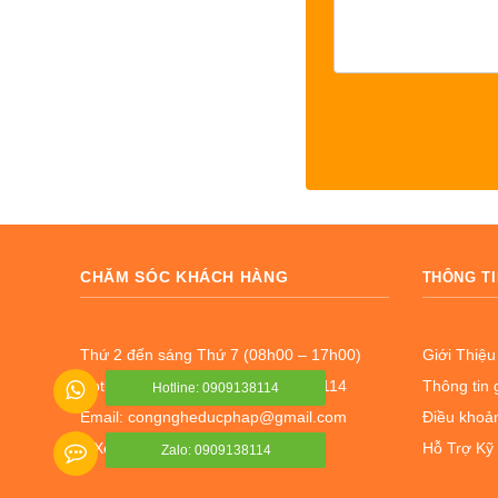
CHĂM SÓC KHÁCH HÀNG
THÔNG TI
Thứ 2 đến sáng Thứ 7 (08h00 – 17h00)
Giới Thiệu
Hotline: 02837 762 039 - 0909138114
Thông tin 
Hotline: 0909138114
Email: congngheducphap@gmail.com
Điều khoản
Xem bản đồ Google
Hỗ Trợ Kỹ
Zalo: 0909138114