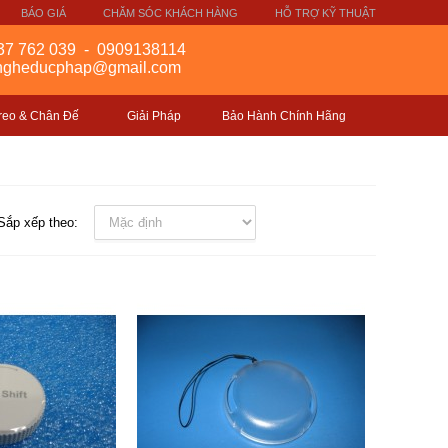
BÁO GIÁ
CHĂM SÓC KHÁCH HÀNG
HỖ TRỢ KỸ THUẬT
37 762 039
-
0909138114
gngheducphap@gmail.com
reo & Chân Đế
Giải Pháp
Bảo Hành Chính Hãng
Sắp xếp theo: