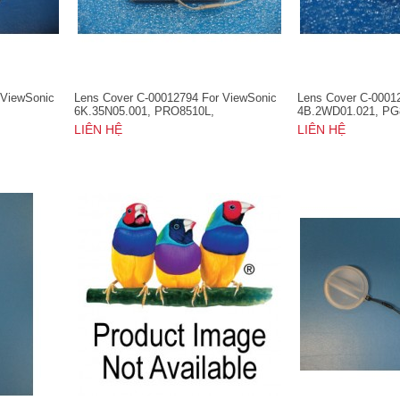
 ViewSonic
Lens Cover C-00012794 For ViewSonic
Lens Cover C-0001
6K.35N05.001, PRO8510L,
4B.2WD01.021, PG
PRO8520WL, PRO8530HDL, VS16369
PG800X, PRO8510
LIÊN HỆ
LIÊN HỆ
PRO8530HDL, PRO
PX726HD, VS1636