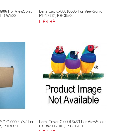
0986 For ViewSonic
Lens Cap C-00010635 For ViewSonic
LED-W500
PH49362, PRO9500
LIÊN HỆ
SY C-00009752 For
Lens Cover C-00013439 For ViewSonic
2, PJL9371
6K.3W006.001, PX706HD