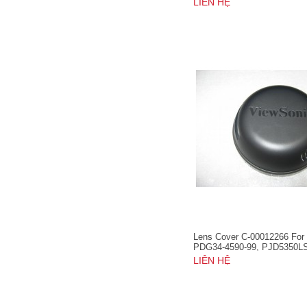
LIÊN HỆ
Lens Cover C-00012266 For
PDG34-4590-99, PJD5350L
PJD5550LWS
LIÊN HỆ