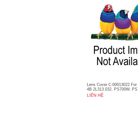
Lens Cover C-00013022 For
4B.2L313.032, PS700W, PS
PS750HD, PS750W, PS750
LIÊN HỆ
PX800HD