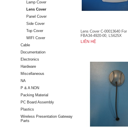
Lamp Cover
Lens Cover
Panel Cover
Side Cover
Top Cover
Lens Cover C-00013640 For
FBA34-4920-00, LS625X
WIFI Cover
LIÊN HỆ
Cable
Documentation
Electronics
Hardware
Miscellaneous
NA
P & A NON
Packing Material
PC Board Assembly
Plastics
Wireless Presentation Gateway
Parts