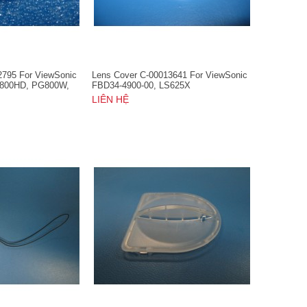
2795 For ViewSonic
Lens Cover C-00013641 For ViewSonic
800HD, PG800W,
FBD34-4900-00, LS625X
L, PRO8520WL,
LIÊN HỆ
8800WUL,
9