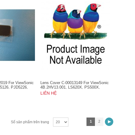
2019 For ViewSonic
Lens Cover C-00013149 For ViewSonic
5126, PJD5226,
4B.2HV13.001, LS620X, PS500X,
4L, PJD6223,
PS501W, PS501X, PS600W, PS600X
LIÊN HỆ
, PJD6353S,
S, PJD6553W,
83WS, PJD7822HDL
1
2
Số sản phẩm trên trang