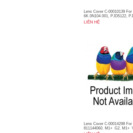
Lens Cover C-00010139 For
6K.0N104.001, PJD5122, P
PJD5211, PJD5221, PJD522
LIÊN HỆ
PJD5231, PJD6223
Lens Cover C-00014298 For
811144060, M1+_G2, M1+_
M1_V