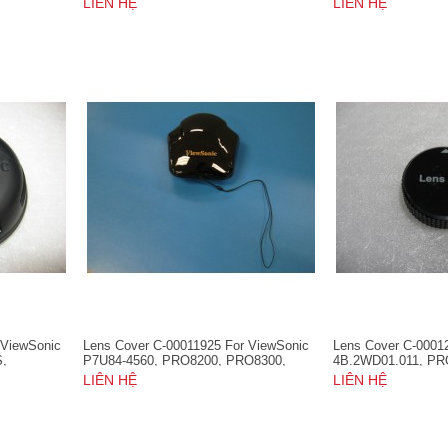
LIÊN HỆ
LIÊN HỆ
 ViewSonic
Lens Cover C-00011925 For ViewSonic
Lens Cover C-0001
S,
P7U84-4560, PRO8200, PRO8300,
4B.2WD01.011, P
PRO8400, PRO8450W, PRO8500,
LIÊN HỆ
LIÊN HỆ
PRO8520HD, PRO8600