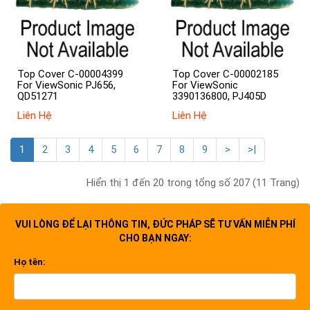
Top Cover C-00004399
Top Cover C-00002185
For ViewSonic PJ656,
For ViewSonic
QD51271
3390136800, PJ405D
Liên Hệ
Liên Hệ
1
2
3
4
5
6
7
8
9
>
>|
Hiển thị 1 đến 20 trong tổng số 207 (11 Trang)
VUI LÒNG ĐỂ LẠI THÔNG TIN, ĐỨC PHÁP SẼ TƯ VẤN MIỄN PHÍ
CHO BẠN NGAY:
Họ tên: