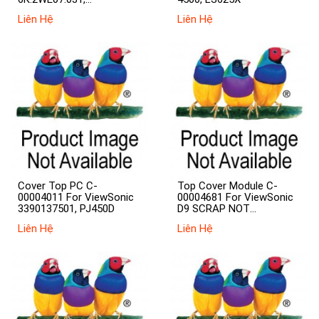
PJD7720HD
Liên Hệ
Liên Hệ
Cover Top PC C-
Top Cover Module C-
00004011 For ViewSonic
00004681 For ViewSonic
3390137501, PJ450D
D9 SCRAP NOT
AUTHORIZED, P3484-
Liên Hệ
Liên Hệ
1003, PJ402D-2, PJ458D