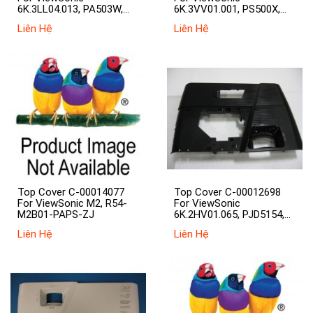
6K.3LL04.013, PA503W,
6K.3VV01.001, PS500X,
PG603W, PG703W
PS501X, PS600W, PS600X
Liên Hệ
Liên Hệ
Top Cover C-00014077
Top Cover C-00012698
For ViewSonic M2, R54-
For ViewSonic
M2B01-PAPS-ZJ
6K.2HV01.065, PJD5154,
PJD5155, PJD5254,
Liên Hệ
Liên Hệ
PJD5255, VS15875